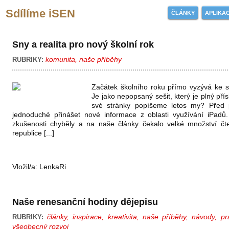
Sdílíme iSEN
ČLÁNKY
APLIKA
Sny a realita pro nový školní rok
komunita
,
naše příběhy
RUBRIKY:
Začátek školního roku přímo vyzývá ke 
Je jako nepopsaný sešit, který je plný pří
své stránky popíšeme letos my? Před p
jednoduché přinášet nové informace z oblasti využívání iPadů
zkušenosti chyběly a na naše články čekalo velké množství č
republice [...]
Vložil/a:
LenkaRi
Naše renesanční hodiny dějepisu
články
,
inspirace
,
kreativita
,
naše příběhy
,
návody
,
pr
RUBRIKY:
všeobecný rozvoj