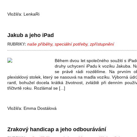
Vložil/a:
LenkaRi
Jakub a jeho iPad
naše příběhy
,
speciální potřeby
,
zpřístupnění
RUBRIKY:
Během dvou let společného soužití s iPad
druhy uchycení iPadu k vozíku Jakuba. Na
se právě rádi rozdělíme. Na prvním ob
plexisklový stolek, který se nasouvá na madla vozíku. Výborná úd
rantl, bohužel docela krátká životnost, zvláště při denním použí
třičtvrtě roku. Rozlámal se [...]
Vložil/a:
Emma Dostálová
Zrakový handicap a jeho odbourávání