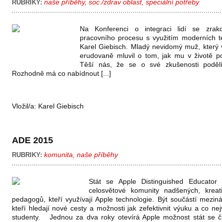
naše příběhy
,
soc./zdrav oblast
,
speciální potřeby
RUBRIKY:
Na Konferenci o integraci lidí se zra
pracovního procesu s využitím moderních te
Karel Giebisch. Mladý nevidomý muž, který v
erudovaně mluvil o tom, jak mu v životě p
Těší nás, že se o své zkušenosti podělí
Rozhodně má co nabídnout [...]
Vložil/a:
Karel Giebisch
ADE 2015
komunita
,
naše příběhy
RUBRIKY:
Stát se Apple Distinguished Educato
celosvětové komunity nadšených, kreati
pedagogů, kteří využívají Apple technologie. Být součástí meziná
kteří hledají nové cesty a možnosti jak zefektivnit výuku a co nej
studenty. Jednou za dva roky otevírá Apple možnost stát se 