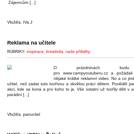
Zájemcům [...]
Vložil/a:
IVa.J
Reklama na učitele
inspirace
,
kreativita
,
naše příběhy
RUBRIKY:
O prázdninách budu w
pro www.campyoutuberu.cz a požádali
nějaké krátké reklamní video. No a co jin
učitel, než zadat tuto tvořivou a skvělou práci dětem. Pověděl j
akci, kde se koná a pro koho to je. Vše ostatní už tvořily děti v a
parádní [...]
Vložil/a:
panucitel