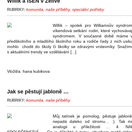
Willík a iSEN v Želivě
komunita
,
naše příběhy
,
speciální potřeby
RUBRIKY:
Willík – spolek pro Williamsův syndro
víkendová setkání rodin, které vychováva
syndromem. V současné době máme v
předškolního a mladšího školního roku a rodiče řady z nich usilují
mohlo chodit do školy či školky se zdravými vrstevníky. Snažím
s aktuálními trendy ve vzdělávání [...]
Vložil/a:
hana kubikova
Jak se pěstují jabloně …
komunita
,
naše příběhy
RUBRIKY:
Můj tatínek je pomolog, pěstuje jabloně
nepadá daleko od stromu… :). Tak mi 
analogii u příležitosti … 4. 