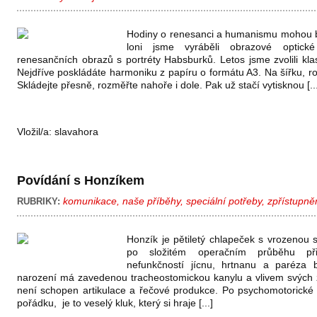
Hodiny o renesanci a humanismu mohou b
loni jsme vyráběli obrazové optick
renesančních obrazů s portréty Habsburků. Letos jsme zvolili kla
Nejdříve poskládáte harmoniku z papíru o formátu A3. Na šířku, ro
Skládejte přesně, rozměřte nahoře i dole. Pak už stačí vytisknou [...
Vložil/a:
slavahora
Povídání s Honzíkem
komunikace
,
naše příběhy
,
speciální potřeby
,
zpřístupně
RUBRIKY:
Honzík je pětiletý chlapeček s vrozenou 
po složitém operačním průběhu při
nefunkčností jícnu, hrtnanu a paréza b
narození má zavedenou tracheostomickou kanylu a vlivem svých 
není schopen artikulace a řečové produkce. Po psychomotorické 
pořádku, je to veselý kluk, který si hraje [...]