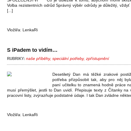
SPOLEČENSTVÍ Co je důležité k tomu, abychom mohli sklíze
Volba rezistentních odrůd Správný výběr odrůdy je důležitý, vždy
[...]
Vložil/a:
LenkaRi
S iPadem to vidím…
naše příběhy
,
speciální potřeby
,
zpřístupnění
RUBRIKY:
Desetiletý Dan má těžké zrakové postiž
potřeba přizpůsobit tak, aby pro něj byl
paní učitelku to znamená hodně práce na
musí přemýšlet, jestli to Dan uvidí. Přepisuje texty z Čítanky na 
pracovní listy, zvýrazňuje podstatné údaje. I tak Dan zvládne některé
Vložil/a:
LenkaRi