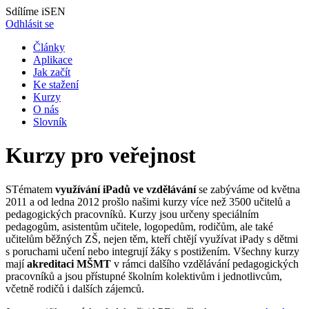
Sdílíme iSEN
Odhlásit se
Články
Aplikace
Jak začít
Ke stažení
Kurzy
O nás
Slovník
Kurzy pro veřejnost
STématem
využívání iPadů ve vzdělávání
se zabýváme od května
2011 a od ledna 2012 prošlo našimi kurzy více než 3500 učitelů a
pedagogických pracovníků. Kurzy jsou určeny speciálním
pedagogům, asistentům učitele, logopedům, rodičům, ale také
učitelům běžných ZŠ, nejen těm, kteří chtějí využívat iPady s dětmi
s poruchami učení nebo integrují žáky s postižením. Všechny kurzy
mají
akreditaci MŠMT
v rámci dalšího vzdělávání pedagogických
pracovníků a jsou přístupné školním kolektivům i jednotlivcům,
včetně rodičů i dalších zájemců.