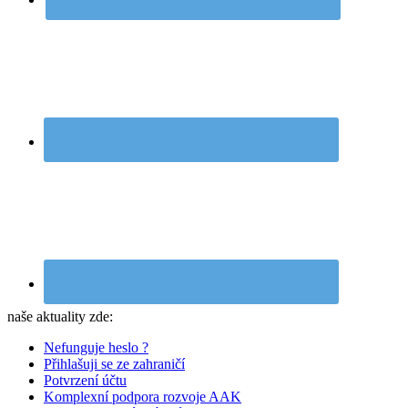
naše aktuality zde:
Nefunguje heslo ?
Přihlašuji se ze zahraničí
Potvrzení účtu
Komplexní podpora rozvoje AAK