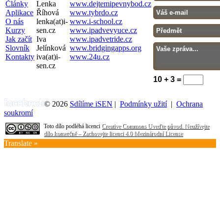
Články
Lenka
www.dejtemipevnybod.cz
Aplikace
Říhová
www.tybrdo.cz
O nás
lenka(at)i-
www.i-school.cz
Kurzy
sen.cz
www.ipadvevyuce.cz
Jak začít
Iva
www.ipadvetride.cz
Slovník
Jelínková
www.bridgingapps.org
Kontakty
iva(at)i-
www.24u.cz
sen.cz
10 + 3 =
© 2026
Sdílíme iSEN
|
Podmínky užití
|
Ochrana
soukromí
Toto dílo podléhá licenci
Creative Commons Uveďte původ. Neužívejte
dílo komerčně – Zachovejte licenci 4.0 Mezinárodní License
Translate »