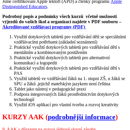
Jsme certifikovaní Apple lektoři (APD) a členky programu
Apple
Distinguished Educators
.
Podrobný popis a podmínky všech kurzů včetně možnosti
výjezdů do vašich škol a organizací najdete v PDF souboru –
Akreditované vzdělávací programy (PDF)
Využití dotykových tabletů pro vzdělávání dětí se speciálními
vzdělávacími potřebami (základní seznámení)
Praktické využití dotykových tabletů pro vzdělávání dětí s
mentálním a kombinovaným postižením
Praktické využití dotykových tabletů pro alternativní
komunikaci a logopedii
Praktické využití dotykových tabletů pro vzdělávání dětí s
PAS
Využití tabletů ve vzdělávání žáků na 1. stupni ZŠ, u žáků se
SPU a žáků ,jejichž mateřským jazykem není čeština
Tablet jako nástroj v pedagogické praxi
Podpora integrovaných žáků prostřednictvím dotykových
technologií
Využití iOS aplikací pro vlastní tvorbu a rozvoj kreativity
KURZY AAK
(
podrobnější informace
)
9. AAK s důrazem na rozvoj jádrové slovní zásoby