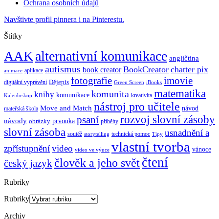
Ochrana osobních údajů
Navštivte profil pinnera i na Pinterestu.
Štítky
AAK
alternativní komunikace
angličtina
autismus
BookCreator
chatter pix
book creator
aplikace
animace
imovie
fotografie
Dějepis
digitální vyprávění
Green Screen
iBooks
matematika
komunita
knihy
komunikace
kreativita
Kaleidoskop
nástroj pro učitele
Move and Match
návod
mateřská škola
rozvoj slovní zásoby
psaní
návody
obrázky
prvouka
příběhy
slovní zásoba
usnadnění a
soutěž
technická pomoc
storytelling
Tipy
vlastní tvorba
zpřístupnění
video
vánoce
video ve výuce
čtení
člověk a jeho svět
český jazyk
Rubriky
Rubriky
Archiv