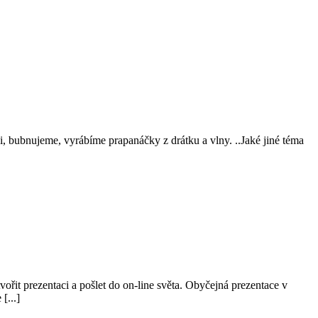
si, bubnujeme, vyrábíme prapanáčky z drátku a vlny. ..Jaké jiné téma
vořit prezentaci a pošlet do on-line světa. Obyčejná prezentace v
[...]