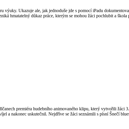
ru výuky. Ukazuje ale, jak jednoduše jde s pomocí iPadu dokumentovat
ká hmatatelný důkaz práce, kterým se mohou žáci pochlubit a škola pre
lčanech premiéra hudebního animovaného klipu, který vytvořili žáci 3.A.
íjel a nakonec uskutečnil. Nejdříve se žáci seznámili s písní Šnečí blues