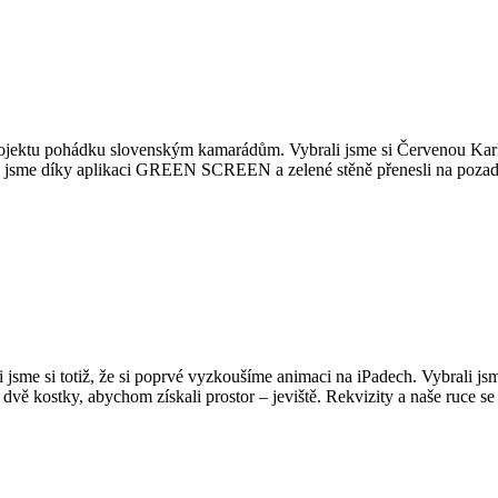
ektu pohádku slovenským kamarádům. Vybrali jsme si Červenou Karkul
 tu jsme díky aplikaci GREEN SCREEN a zelené stěně přenesli na pozadí 
jsme si totiž, že si poprvé vyzkoušíme animaci na iPadech. Vybrali jsm
ě kostky, abychom získali prostor – jeviště. Rekvizity a naše ruce se d