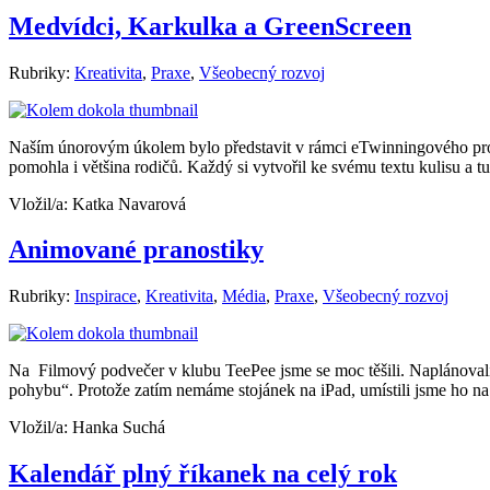
Medvídci, Karkulka a GreenScreen
Rubriky:
Kreativita
,
Praxe
,
Všeobecný rozvoj
Naším únorovým úkolem bylo představit v rámci eTwinningového proj
pomohla i většina rodičů. Každý si vytvořil ke svému textu kulisu a
Vložil/a:
Katka Navarová
Animované pranostiky
Rubriky:
Inspirace
,
Kreativita
,
Média
,
Praxe
,
Všeobecný rozvoj
Na Filmový podvečer v klubu TeePee jsme se moc těšili. Naplánovali 
pohybu“. Protože zatím nemáme stojánek na iPad, umístili jsme ho na dv
Vložil/a:
Hanka Suchá
Kalendář plný říkanek na celý rok