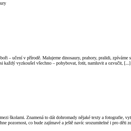
aury
oboři – učení v přírodě. Malujeme dinosaury, prahory, pralidi, zpíváme 
 každý vyzkoušel všechno – pohybovat, fotit, namluvit a ozvučit, [...]
t mezi školami. Znamená to dát dohromady nějaké texty a fotografie, vyt
hne pozornost, co bude zajímavé a ještě navíc srozumitelné i pro děti ze 