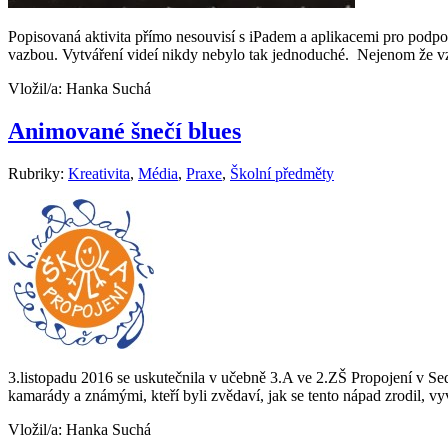
Popisovaná aktivita přímo nesouvisí s iPadem a aplikacemi pro podpo
vazbou. Vytváření videí nikdy nebylo tak jednoduché. Nejenom že vzni
Vložil/a:
Hanka Suchá
Animované šnečí blues
Rubriky:
Kreativita
,
Média
,
Praxe
,
Školní předměty
3.listopadu 2016 se uskutečnila v učebně 3.A ve 2.ZŠ Propojení v Sed
kamarády a známými, kteří byli zvědaví, jak se tento nápad zrodil, vyv
Vložil/a:
Hanka Suchá