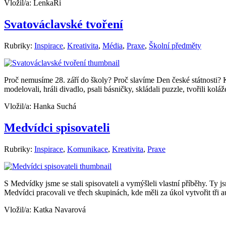
Vložil/a:
LenkaRi
Svatováclavské tvoření
Rubriky:
Inspirace
,
Kreativita
,
Média
,
Praxe
,
Školní předměty
Proč nemusíme 28. září do školy? Proč slavíme Den české státnosti? 
modelovali, hráli divadlo, psali básničky, skládali puzzle, tvořili 
Vložil/a:
Hanka Suchá
Medvídci spisovateli
Rubriky:
Inspirace
,
Komunikace
,
Kreativita
,
Praxe
S Medvídky jsme se stali spisovateli a vymýšleli vlastní příběhy. Ty 
Medvídci pracovali ve třech skupinách, kde měli za úkol vytvořit tři a
Vložil/a:
Katka Navarová