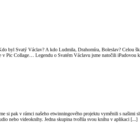
Kdo byl Svatý Václav? A kdo Ludmila, Drahomíra, Boleslav? Celou školo
koláže v Pic Collage… Legendu o Svatém Václavu jsme natočili iPadovou 
jsme si pak v rámci našeho etwinningového projektu vyměnili s našimi sl
udio nebo videoknihy. Jedna skupina tvořila svou knihu v aplikaci [...]