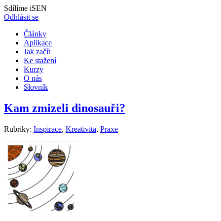
Sdílíme iSEN
Odhlásit se
Články
Aplikace
Jak začít
Ke stažení
Kurzy
O nás
Slovník
Kam zmizeli dinosauři?
Rubriky:
Inspirace
,
Kreativita
,
Praxe