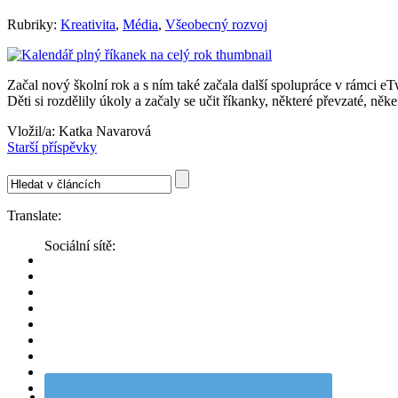
Rubriky:
Kreativita
,
Média
,
Všeobecný rozvoj
Začal nový školní rok a s ním také začala další spolupráce v rámci 
Děti si rozdělily úkoly a začaly se učit říkanky, některé převzaté, ně
Vložil/a:
Katka Navarová
Starší příspěvky
Translate:
Sociální sítě: