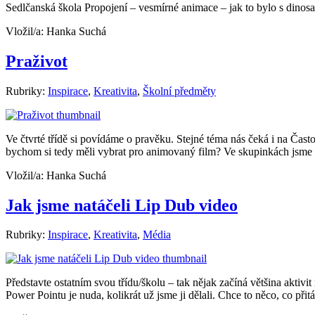
Sedlčanská škola Propojení – vesmírné animace – jak to bylo s dinos
Vložil/a:
Hanka Suchá
Praživot
Rubriky:
Inspirace
,
Kreativita
,
Školní předměty
Ve čtvrté třídě si povídáme o pravěku. Stejné téma nás čeká i na Čast
bychom si tedy měli vybrat pro animovaný film? Ve skupinkách jsme si
Vložil/a:
Hanka Suchá
Jak jsme natáčeli Lip Dub video
Rubriky:
Inspirace
,
Kreativita
,
Média
Představte ostatním svou třídu/školu – tak nějak začíná většina aktivi
Power Pointu je nuda, kolikrát už jsme ji dělali. Chce to něco, co přitá