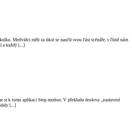
ku. Medvídci měli za úkol se naučit svou část scénáře, s čímž nám
a každý [...]
e si k tomu aplikaci Stop motion. V překladu doslova „zastavení
aly [...]