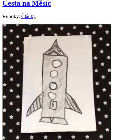
Cesta na Měsíc
Rubriky:
Články