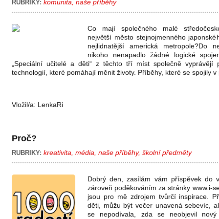
komunita
,
naše příběhy
RUBRIKY:
Co mají společného malé středočesk
největší město stejnojmenného japonské
nejlidnatější americká metropole?Do 
nikoho nenapadlo žádné logické spojen
„Speciální učitelé a děti“ z těchto tří míst společně vyprávěj
technologií, které pomáhají měnit životy. Příběhy, které se spojily v 
Vložil/a:
LenkaRi
Proč?
kreativita
,
média
,
naše příběhy
,
školní předměty
RUBRIKY:
Dobrý den, zasílám vám příspěvek do va
zároveň poděkováním za stránky www.i-sen
jsou pro mě zdrojem tvůrčí inspirace. 
děti, můžu být večer unavená sebevíc, a
se nepodívala, zda se neobjevil nový