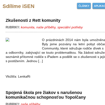
Sdílíme iSEN
ČLÁNKY
APLIKA
Zkušenosti z Rett komunity
komunita
,
naše příběhy
,
speciální potřeby
RUBRIKY:
O prázdninách 2014 nám byla umožněna 
Byly jsme pozvány na letní pobyt obča
Community, které sdružuje rodiče dívek
a odborníky, zabývající se touto problematikou. Na žádost sdruž
seznámit přítomné rodiče s iPadem a podělit se o zkušenosti s jej
s postižením. Jednou [...]
Vložil/a:
LenkaRi
Spojená škola pre žiakov s narušenou
komunikačnou schopnosťou Topolčany
naše příběhy
RUBRIKY: