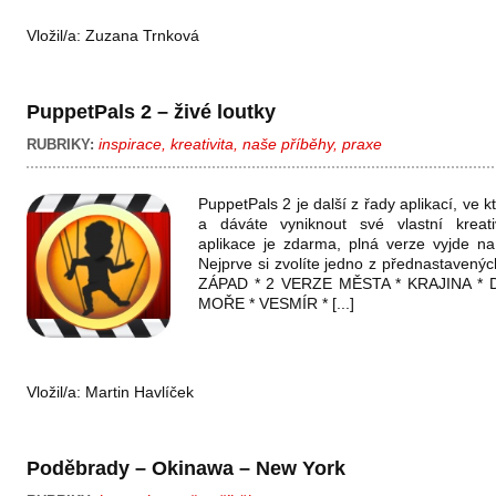
Vložil/a:
Zuzana Trnková
PuppetPals 2 – živé loutky
inspirace
,
kreativita
,
naše příběhy
,
praxe
RUBRIKY:
PuppetPals 2 je další z řady aplikací, ve k
a dáváte vyniknout své vlastní kreati
aplikace je zdarma, plná verze vyjde n
Nejprve si zvolíte jedno z přednastavený
ZÁPAD * 2 VERZE MĚSTA * KRAJINA * 
MOŘE * VESMÍR * [...]
Vložil/a:
Martin Havlíček
Poděbrady – Okinawa – New York