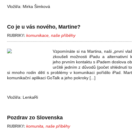
Vložil/a:
Mirka Šimková
Co je u vás nového, Martine?
komunikace
,
naše příběhy
RUBRIKY:
Vzpomínáte si na Martina, naši „první vla
zkoušeli možnosti iPadu a alternativní
jeho prvním kontaktu s iPadem doslova obl
určitě jedním z důvodů (počet shlédnutí 
si mnoho rodin dětí s problémy v komunikaci pořídilo iPad. Marti
komunikační aplikaci GoTalk a jeho pokroky [...]
Vložil/a:
LenkaRi
Pozdrav zo Slovenska
komunita
,
naše příběhy
RUBRIKY: