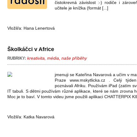
čistokrevná závislost :-) rodiče i zárov
učitele je knížka (formát [...]
Vložil/a:
Hana Lenertová
Školkáčci v Africe
kreativita
,
média
,
naše příběhy
RUBRIKY:
jmenuji se Kateřina Navarová a učím v mat
Praze www.mskytlicka.cz . Celý týde
poznávali Afriku. Používám iPad (zatím svů
IT tabuli. S dětmi používám různé aplikace, které se nám zrovna 
Moc je to baví. V tomto videu jsme použili aplikaci CHATTERPIX KID
Vložil/a:
Katka Navarová