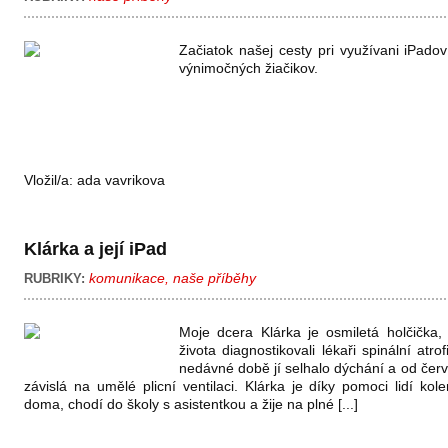
Začiatok našej cesty pri využívani iPado
výnimočných žiačikov.
Vložil/a:
ada vavrikova
Klárka a její iPad
komunikace
,
naše příběhy
RUBRIKY:
Moje dcera Klárka je osmiletá holčička,
života diagnostikovali lékaři spinální atr
nedávné době jí selhalo dýchání a od červ
závislá na umělé plicní ventilaci. Klárka je díky pomoci lidí k
doma, chodí do školy s asistentkou a žije na plné [...]