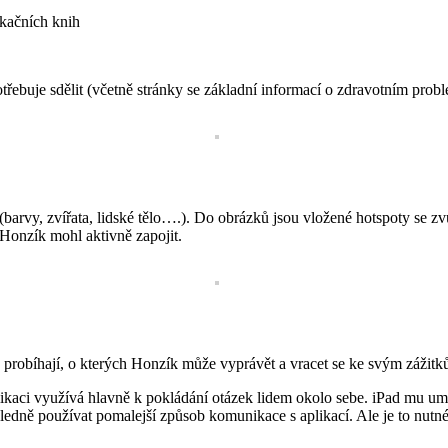
kačních knih
řebuje sdělit (včetně stránky se základní informací o zdravotním prob
(barvy, zvířata, lidské tělo….). Do obrázků jsou vložené hotspoty se
e Honzík mohl aktivně zapojit.
a probíhají, o kterých Honzík může vyprávět a vracet se ke svým zážitk
likaci využívá hlavně k pokládání otázek lidem okolo sebe. iPad mu u
důsledně používat pomalejší způsob komunikace s aplikací. Ale je to nutné