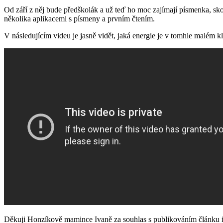
Od září z něj bude předškolák a už teď ho moc zajímají písmenka, s
několika aplikacemi s písmeny a prvním čtením.
V následujícím videu je jasně vidět, jaká energie je v tomhle malém 
Děkuji Honzíkově mamince Ivaně za souhlas s publikováním článku i f