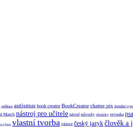
autismus
BookCreator
chatter pix
book creator
aplikace
digitální vyp
e
nástroj pro učitele
psa
d Match
návody
návod
obrázky
prvouka
vlastní tvorba
člověk a 
český jazyk
vánoce
ve výuce