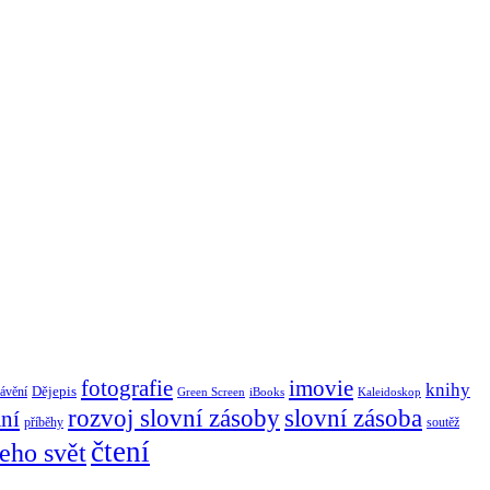
imovie
fotografie
knihy
Dějepis
rávění
Green Screen
iBooks
Kaleidoskop
rozvoj slovní zásoby
slovní zásoba
ní
příběhy
soutěž
čtení
jeho svět