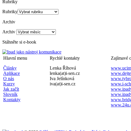
Rubriky
Rubriky
Archiv
Archiv
Stáhněte si e-book
Hlavní menu
Rychlé kontakty
Zajímavé 
Články
Lenka Říhová
www.ucime
Aplikace
lenka(at)i-sen.cz
www.dejte
O nás
Iva Jelínková
www.tybrd
Kurzy
iva(at)i-sen.cz
www.i-sch
Jak začít
www.ipadv
Slovník
www.ipadv
Kontakty
www.bridg
www.24u.