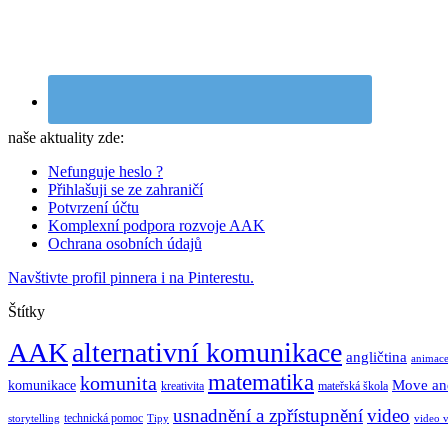
naše aktuality zde:
Nefunguje heslo ?
Přihlašuji se ze zahraničí
Potvrzení účtu
Komplexní podpora rozvoje AAK
Ochrana osobních údajů
Navštivte profil pinnera i na Pinterestu.
Štítky
AAK
alternativní komunikace
angličtina
animac
matematika
komunita
Move an
komunikace
kreativita
mateřská škola
usnadnění a zpřístupnění
video
technická pomoc
storytelling
Tipy
video 