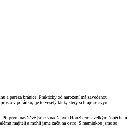
nanu a paréza bránice. Prakticky od narození má zavedenou
osto v pořádku, je to veselý kluk, který si hraje se svými
du. Při první návštěvě jsme s nadšeným Honzíkem s velkým úspěchem
alému majiteli a mohli jsme začít na ostro. S maminkou jsme se