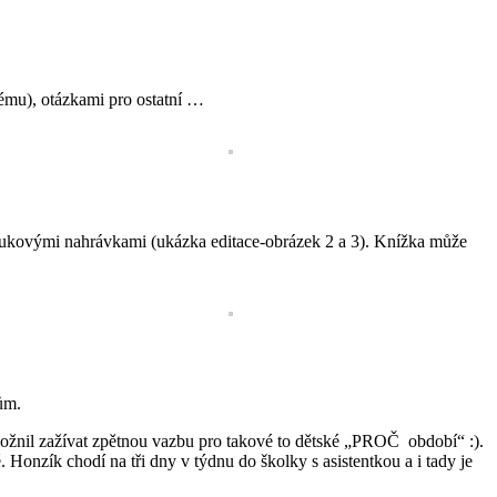
lému), otázkami pro ostatní …
 zvukovými nahrávkami (ukázka editace-obrázek 2 a 3). Knížka může
ům.
možnil zažívat zpětnou vazbu pro takové to dětské „PROČ období“ :).
. Honzík chodí na tři dny v týdnu do školky s asistentkou a i tady je