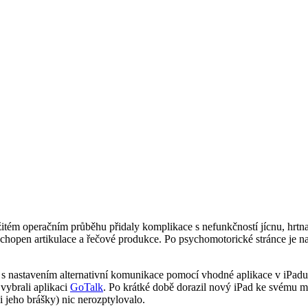
ožitém operačním průběhu přidaly komplikace s nefunkčností jícnu, hrt
open artikulace a řečové produkce. Po psychomotorické stránce je napr
u s nastavením alternativní komunikace pomocí vhodné aplikace v iPa
vybrali aplikaci
GoTalk
. Po krátké době dorazil nový iPad ke svému m
 jeho brášky) nic nerozptylovalo.