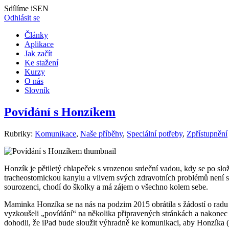
Sdílíme iSEN
Odhlásit se
Články
Aplikace
Jak začít
Ke stažení
Kurzy
O nás
Slovník
Povídání s Honzíkem
Rubriky:
Komunikace
,
Naše příběhy
,
Speciální potřeby
,
Zpřístupnění
Honzík je pětiletý chlapeček s vrozenou srdeční vadou, kdy se po sl
tracheostomickou kanylu a vlivem svých zdravotních problémů není sch
sourozenci, chodí do školky a má zájem o všechno kolem sebe.
Maminka Honzíka se na nás na podzim 2015 obrátila s žádostí o rad
vyzkoušeli „povídání“ na několika připravených stránkách a nakonec 
dohodli, že iPad bude sloužit výhradně ke komunikaci, aby Honzíka (i