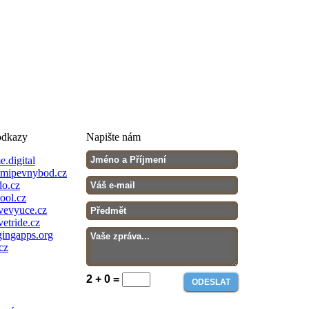
odkazy
Napište nám
.digital
mipevnybod.cz
o.cz
ool.cz
evyuce.cz
etride.cz
ingapps.org
cz
2 + 0 =