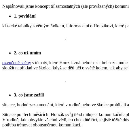
Naplánovali jsme koncept tří samostatných (ale provázaných) komuni
1. povídání
klasické tabulky s větným řádkem, informacemi o Honzíkovi, které pot
2. co už umím
ozvučené scény
s tématy, které Honzík zná nebo se s nimi seznamuje 
sloužit například ve školce, když se děti učí o světě kolem, tak aby s
3. co jsme zažili
situace, hodné zaznamenání, které v rodině nebo ve školce probíhali 
Situace po třech měsících: Honzík svůj iPad miluje a komunikační ap
V rodině, kde obvykle všichni vědí, co chce dítě říct, je jistě těžké 
potřeba trénovat obousměrnou komunikaci.