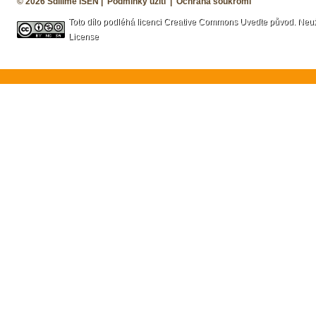
© 2026
Sdílíme iSEN
|
Podmínky užití
|
Ochrana soukromí
Toto dílo podléhá licenci
Creative Commons Uveďte původ. Neužív
License