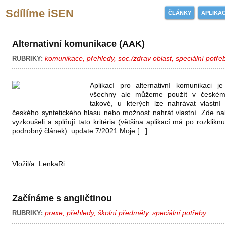
Sdílíme iSEN
ČLÁNKY
APLIKA
Alternativní komunikace (AAK)
komunikace
,
přehledy
,
soc./zdrav oblast
,
speciální potře
RUBRIKY:
Aplikací pro alternativní komunikaci j
všechny ale můžeme použít v českém 
takové, u kterých lze nahrávat vlastní
českého syntetického hlasu nebo možnost nahrát vlastní. Zde nal
vyzkoušeli a splňují tato kritéria (většina aplikací má po rozklikn
podrobný článek). update 7/2021 Moje [...]
Vložil/a:
LenkaRi
Začínáme s angličtinou
praxe
,
přehledy
,
školní předměty
,
speciální potřeby
RUBRIKY: