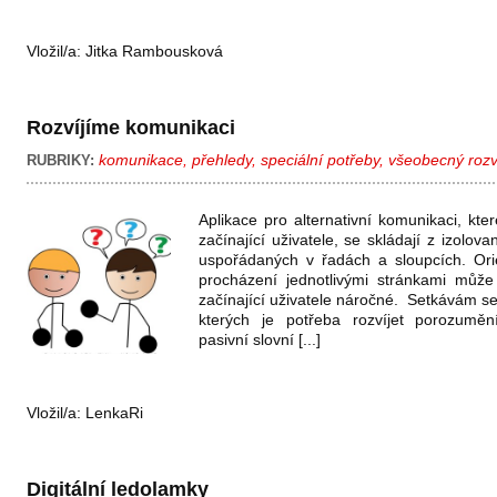
Vložil/a:
Jitka Rambousková
Rozvíjíme komunikaci
komunikace
,
přehledy
,
speciální potřeby
,
všeobecný rozv
RUBRIKY:
Aplikace pro alternativní komunikaci, kter
začínající uživatele, se skládají z izolov
uspořádaných v řadách a sloupcích. Ori
procházení jednotlivými stránkami může
začínající uživatele náročné. Setkávám se 
kterých je potřeba rozvíjet porozumě
pasivní slovní [...]
Vložil/a:
LenkaRi
Digitální ledolamky