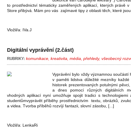
dokonce vaří čarodějné lektvary :) Čarov
to prostřednictví tématicky zaměřených aplikací, kterých právě 
Store přibývá. Mám pro vás zajímavé tipy z oblasti těch, které jsou 
Vložil/a:
IVa.J
Digitální vyprávění (2.část)
komunikace
,
kreativita
,
média
,
přehledy
,
všeobecný rozv
RUBRIKY:
Vyprávění bylo vždy významnou součástí h
v paměti lidstva důležité mezníky každé 
historek prezentovaných potulnými pěvci,
a dnes pomocí různých digitálních mé
vhodných aplikací nyní umožňuje spojit tradici s technologiem
studentůmvyprávět příběhy prostřednictvím textu, obrázků, zvu
a videa. Tvorba příběhů rozvíjí fantazii, slovní zásobu, [...]
Vložil/a:
LenkaRi