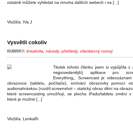
ostatně můžete vyhledat na mnoha dalších webech i na [...]
Vložil/a:
IVa.J
Vysvětli cokoliv
kreativita
,
návody
,
přehledy
,
všeobecný rozvoj
RUBRIKY:
Titulek tohoto článku jsem si vypůjčila z 
nejpovedenější) aplikace pro scre
Everything„. Screencast je videozáznam
obrazovce (tabletu, počítače), snímání obrazovky pomocí vi
audionahrávkou (rozdíl:screenshot – statický obraz dění na obrazo
které screencasting umožňují, se plocha iPadu/tabletu změní v in
které je možné [...]
Vložil/a:
LenkaRi