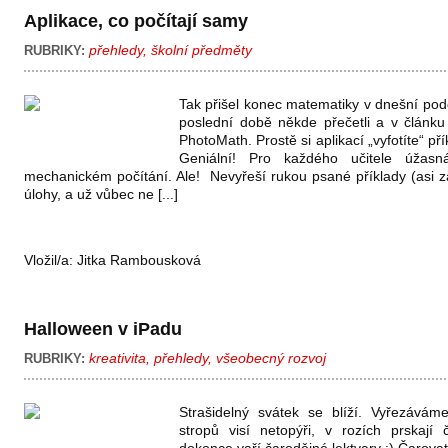
Aplikace, co počítají samy
přehledy
,
školní předměty
RUBRIKY:
Tak přišel konec matematiky v dnešní podob
poslední době někde přečetli a v článku 
PhotoMath. Prostě si aplikací „vyfotíte“ př
Geniální! Pro každého učitele úžasn
mechanickém počítání. Ale! Nevyřeší rukou psané příklady (asi za
úlohy, a už vůbec ne [...]
Vložil/a:
Jitka Rambousková
Halloween v iPadu
kreativita
,
přehledy
,
všeobecný rozvoj
RUBRIKY:
Strašidelný svátek se blíží. Vyřezávám
stropů visí netopýři, v rozích prskají