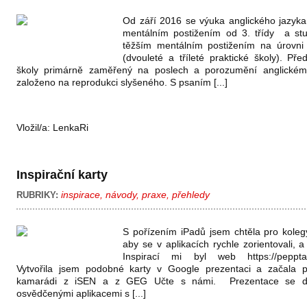
Od září 2016 se výuka anglického jazyka
mentálním postižením od 3. třídy a st
těžším mentálním postižením na úrovni 
(dvouleté a tříleté praktické školy). Př
školy primárně zaměřený na poslech a porozumění anglickému
založeno na reprodukci slyšeného. S psaním [...]
Vložil/a:
LenkaRi
Inspirační karty
inspirace
,
návody
,
praxe
,
přehledy
RUBRIKY:
S pořízením iPadů jsem chtěla pro kole
aby se v aplikacích rychle zorientovali, a 
Inspirací mi byl web https://pepptalk
Vytvořila jsem podobné karty v Google prezentaci a začala pln
kamarádi z iSEN a z GEG Učte s námi. Prezentace se dík
osvědčenými aplikacemi s [...]