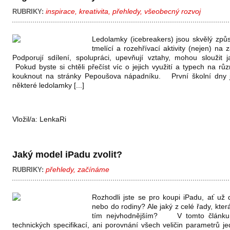
inspirace
,
kreativita
,
přehledy
,
všeobecný rozvoj
RUBRIKY:
Ledolamky (icebreakers) jsou skvělý zp
tmelící a rozehřívací aktivity (nejen) na 
Podporují sdílení, spolupráci, upevňují vztahy, mohou sloužit 
Pokud byste si chtěli přečíst víc o jejich využití a typech na různ
kouknout na stránky Pepoušova nápadníku. První školní dny 
některé ledolamky [...]
Vložil/a:
LenkaRi
Jaký model iPadu zvolit?
přehledy
,
začínáme
RUBRIKY:
Rozhodli jste se pro koupi iPadu, ať už 
nebo do rodiny? Ale jaký z celé řady, kter
tím nejvhodnějším? V tomto článku n
technických specifikací, ani porovnání všech veličin parametrů j