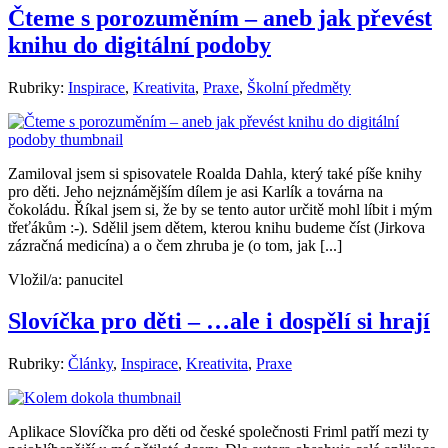
Čteme s porozuměním – aneb jak převést
knihu do digitální podoby
Rubriky:
Inspirace
,
Kreativita
,
Praxe
,
Školní předměty
Zamiloval jsem si spisovatele Roalda Dahla, který také píše knihy
pro děti. Jeho nejznámějším dílem je asi Karlík a továrna na
čokoládu. Říkal jsem si, že by se tento autor určitě mohl líbit i mým
třeťákům :-). Sdělil jsem dětem, kterou knihu budeme číst (Jirkova
zázračná medicína) a o čem zhruba je (o tom, jak [...]
Vložil/a:
panucitel
Slovíčka pro děti – …ale i dospělí si hrají
Rubriky:
Články
,
Inspirace
,
Kreativita
,
Praxe
Aplikace Slovíčka pro děti od české společnosti Friml patří mezi ty