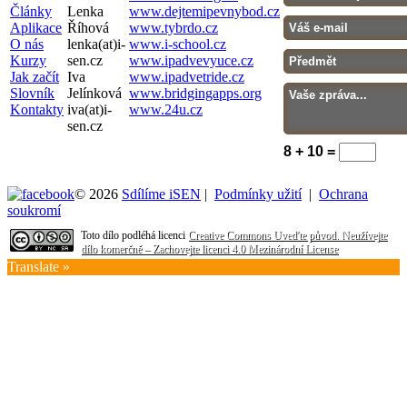
Články
Lenka
www.dejtemipevnybod.cz
Aplikace
Říhová
www.tybrdo.cz
O nás
lenka(at)i-
www.i-school.cz
Kurzy
sen.cz
www.ipadvevyuce.cz
Jak začít
Iva
www.ipadvetride.cz
Slovník
Jelínková
www.bridgingapps.org
Kontakty
iva(at)i-
www.24u.cz
sen.cz
8 + 10 =
© 2026
Sdílíme iSEN
|
Podmínky užití
|
Ochrana
soukromí
Toto dílo podléhá licenci
Creative Commons Uveďte původ. Neužívejte
dílo komerčně – Zachovejte licenci 4.0 Mezinárodní License
Translate »