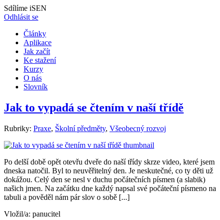
Sdílíme iSEN
Odhlásit se
Články
Aplikace
Jak začít
Ke stažení
Kurzy
O nás
Slovník
Jak to vypadá se čtením v naší třídě
Rubriky:
Praxe
,
Školní předměty
,
Všeobecný rozvoj
Po delší době opět otevřu dveře do naší třídy skrze video, které jsem
dneska natočil. Byl to neuvěřitelný den. Je neskutečné, co ty děti už
dokážou. Celý den se nesl v duchu počátečních písmen (a slabik)
našich jmen. Na začátku dne každý napsal své počáteční písmeno na
tabuli a pověděl nám pár slov o sobě [...]
Vložil/a:
panucitel