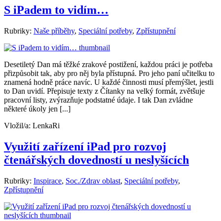
S iPadem to vidím…
Rubriky:
Naše příběhy
,
Speciální potřeby
,
Zpřístupnění
Desetiletý Dan má těžké zrakové postižení, každou práci je potřeba
přizpůsobit tak, aby pro něj byla přístupná. Pro jeho paní učitelku to
znamená hodně práce navíc. U každé činnosti musí přemýšlet, jestli
to Dan uvidí. Přepisuje texty z Čítanky na velký formát, zvětšuje
pracovní listy, zvýrazňuje podstatné údaje. I tak Dan zvládne
některé úkoly jen [...]
Vložil/a:
LenkaRi
Využití zařízení iPad pro rozvoj
čtenářských dovedností u neslyšících
Rubriky:
Inspirace
,
Soc./Zdrav oblast
,
Speciální potřeby
,
Zpřístupnění