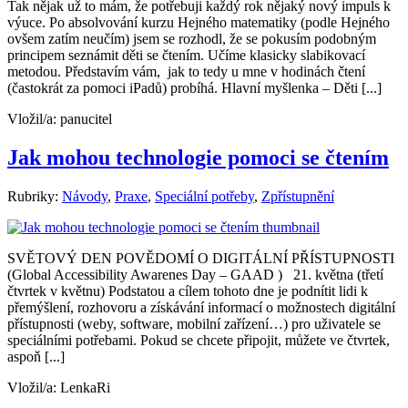
Tak nějak už to mám, že potřebuji každý rok nějaký nový impuls k
výuce. Po absolvování kurzu Hejného matematiky (podle Hejného
ovšem zatím neučím) jsem se rozhodl, že se pokusím podobným
principem seznámit děti se čtením. Učíme klasicky slabikovací
metodou. Představím vám, jak to tedy u mne v hodinách čtení
(častokrát za pomoci iPadů) probíhá. Hlavní myšlenka – Děti [...]
Vložil/a:
panucitel
Jak mohou technologie pomoci se čtením
Rubriky:
Návody
,
Praxe
,
Speciální potřeby
,
Zpřístupnění
SVĚTOVÝ DEN POVĚDOMÍ O DIGITÁLNÍ PŘÍSTUPNOSTI
(Global Accessibility Awarenes Day – GAAD ) 21. května (třetí
čtvrtek v květnu) Podstatou a cílem tohoto dne je podnítit lidi k
přemýšlení, rozhovoru a získávání informací o možnostech digitální
přístupnosti (weby, software, mobilní zařízení…) pro uživatele se
speciálními potřebami. Pokud se chcete připojit, můžete ve čtvrtek,
aspoň [...]
Vložil/a:
LenkaRi