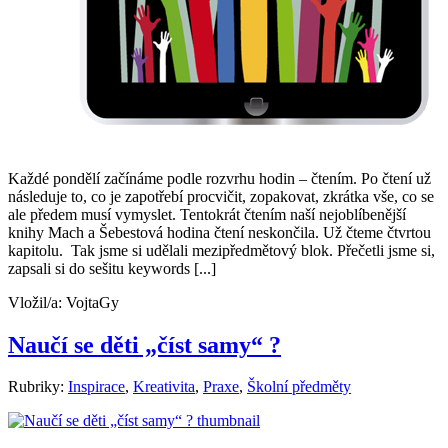
Každé pondělí začínáme podle rozvrhu hodin – čtením. Po čtení už
následuje to, co je zapotřebí procvičit, zopakovat, zkrátka vše, co se
ale předem musí vymyslet. Tentokrát čtením naší nejoblíbenější
knihy Mach a Šebestová hodina čtení neskončila. Už čteme čtvrtou
kapitolu. Tak jsme si udělali mezipředmětový blok. Přečetli jsme si,
zapsali si do sešitu keywords [...]
Vložil/a:
VojtaGy
Naučí se děti „číst samy“ ?
Rubriky:
Inspirace
,
Kreativita
,
Praxe
,
Školní předměty