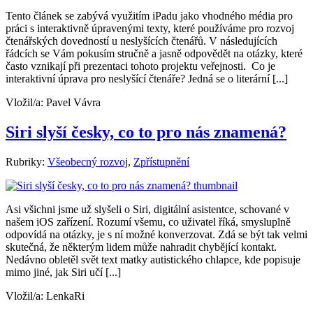
Tento článek se zabývá využitím iPadu jako vhodného média pro
práci s interaktivně úpravenými texty, které používáme pro rozvoj
čtenářských dovedností u neslyšících čtenářů. V následujících
řádcích se Vám pokusím stručně a jasně odpovědět na otázky, které
často vznikají při prezentaci tohoto projektu veřejnosti. Co je
interaktivní úprava pro neslyšící čtenáře? Jedná se o literární [...]
Vložil/a:
Pavel Vávra
Siri slyší česky, co to pro nás znamená?
Rubriky:
Všeobecný rozvoj
,
Zpřístupnění
Asi všichni jsme už slyšeli o Siri, digitální asistentce, schované v
našem iOS zařízení. Rozumí všemu, co uživatel říká, smysluplně
odpovídá na otázky, je s ní možné konverzovat. Zdá se být tak velmi
skutečná, že některým lidem může nahradit chybějící kontakt.
Nedávno obletěl svět text matky autistického chlapce, kde popisuje
mimo jiné, jak Siri učí [...]
Vložil/a:
LenkaRi