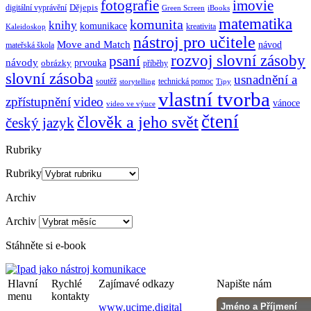
imovie
fotografie
Dějepis
digitální vyprávění
Green Screen
iBooks
matematika
komunita
knihy
komunikace
kreativita
Kaleidoskop
nástroj pro učitele
Move and Match
návod
mateřská škola
rozvoj slovní zásoby
psaní
návody
obrázky
prvouka
příběhy
slovní zásoba
usnadnění a
soutěž
technická pomoc
storytelling
Tipy
vlastní tvorba
zpřístupnění
video
vánoce
video ve výuce
čtení
člověk a jeho svět
český jazyk
Rubriky
Rubriky
Archiv
Archiv
Stáhněte si e-book
Hlavní
Rychlé
Zajímavé odkazy
Napište nám
menu
kontakty
www.ucime.digital