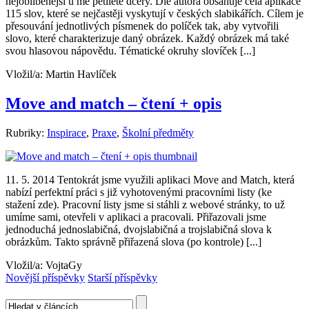
nejoblíbenější u mé pětileté dcery. Dle autora obsahuje celá aplikace
115 slov, které se nejčastěji vyskytují v českých slabikářích. Cílem je
přesouvání jednotlivých písmenek do políček tak, aby vytvořili
slovo, které charakterizuje daný obrázek. Každý obrázek má také
svou hlasovou nápovědu. Tématické okruhy slovíček [...]
Vložil/a:
Martin Havlíček
Move and match – čtení + opis
Rubriky:
Inspirace
,
Praxe
,
Školní předměty
11. 5. 2014 Tentokrát jsme využili aplikaci Move and Match, která
nabízí perfektní práci s již vyhotovenými pracovními listy (ke
stažení zde). Pracovní listy jsme si stáhli z webové stránky, to už
umíme sami, otevřeli v aplikaci a pracovali. Přiřazovali jsme
jednoduchá jednoslabičná, dvojslabičná a trojslabičná slova k
obrázkům. Takto správně přiřazená slova (po kontrole) [...]
Vložil/a:
VojtaGy
Novější příspěvky
Starší příspěvky