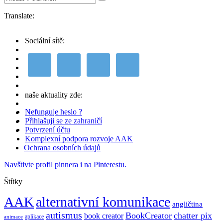
Translate:
Sociální sítě:
naše aktuality zde:
Nefunguje heslo ?
Přihlašuji se ze zahraničí
Potvrzení účtu
Komplexní podpora rozvoje AAK
Ochrana osobních údajů
Navštivte profil pinnera i na Pinterestu.
Štítky
AAK
alternativní komunikace
angličtina
autismus
BookCreator
chatter pix
book creator
aplikace
animace