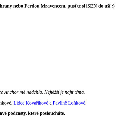
záchrany nebo Ferdou Mravencem, pusťte si iSEN do uší :)
e Anchor mě nadchla. Nejtěžší je najít téma.
ínkové
,
Lidce Kovaříkové
a
Pavlíně Loňkové
.
vé podcasty, které posloucháte.