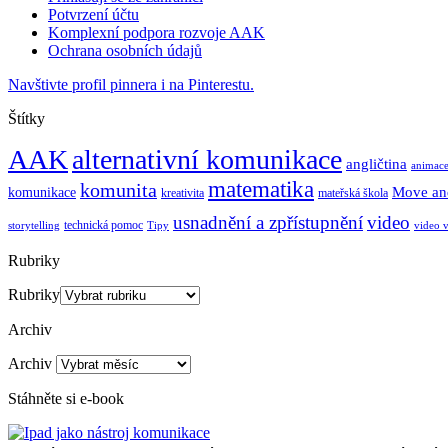
Potvrzení účtu
Komplexní podpora rozvoje AAK
Ochrana osobních údajů
Navštivte profil pinnera i na Pinterestu.
Štítky
AAK
alternativní komunikace
angličtina
animac
matematika
komunita
Move an
komunikace
kreativita
mateřská škola
usnadnění a zpřístupnění
video
technická pomoc
storytelling
Tipy
video 
Rubriky
Rubriky
Archiv
Archiv
Stáhněte si e-book