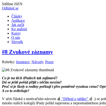
Sdílíme iSEN
Odhlásit se
Články
Aplikace
Jak začít
Ke stažení
Kurzy
O nás
Slovník
#8 Zvukové záznamy
Rubriky:
Inspirace
,
Návody
,
Praxe
Co je na těch iPadech tak zajímavé?
Dá se ještě pořád přijít s něčím novým?
Proč si je školy a rodiny pořizují i přes poměrně vysokou cenu?
Opr
A co to ovlivňuje?
V sérii článků s motivačním názvem 🍎
“Dělení o jablko”
🍏 ;) se po
mnoho našich kolegů) iPady pořád naprostou a nepostradatelnou jedn