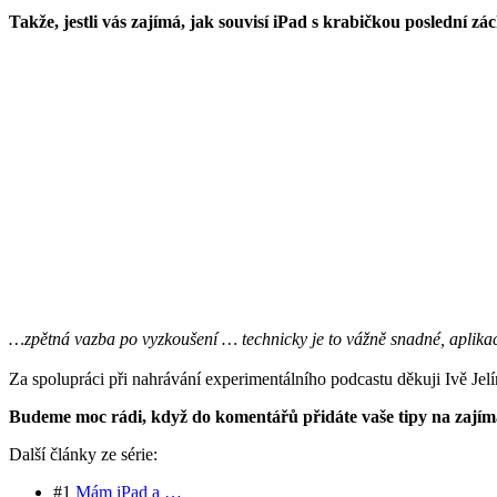
Takže, jestli vás zajímá, jak souvisí iPad s krabičkou poslední 
…zpětná vazba po vyzkoušení … technicky je to vážně snadné, aplikac
Za spolupráci při nahrávání experimentálního podcastu děkuji
Ivě Jel
Budeme moc rádi, když do komentářů přidáte vaše tipy na zajíma
Další články ze série:
#1
Mám iPad a …