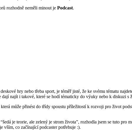
orů rozhodně neměli minout je
Podcast
.
deskové hry nebo třeba sport, je téměř jisté, že ke svému tématu najde
e dají najít i takové, které se hodí tématicky do výuky nebo k diskuzi s
, která může přinést do třídy spoustu příležitostí k rozvoji pro život p
a “šedá je teorie, ale zelený je strom života”, rozhodla jsem se tuto 
je vším, co začínající podcaster potřebuje :).