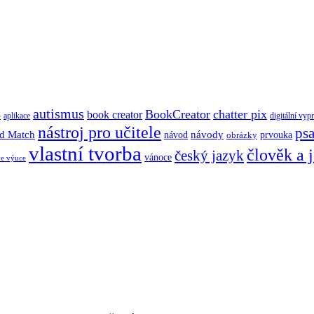
autismus
BookCreator
chatter pix
book creator
aplikace
digitální vyp
e
nástroj pro učitele
psa
d Match
návody
návod
obrázky
prvouka
vlastní tvorba
člověk a 
český jazyk
vánoce
ve výuce