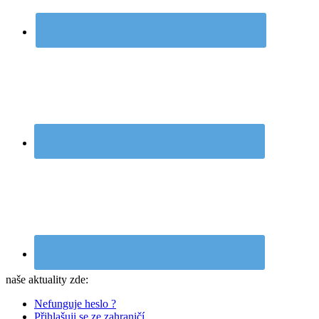
naše aktuality zde:
Nefunguje heslo ?
Přihlašuji se ze zahraničí