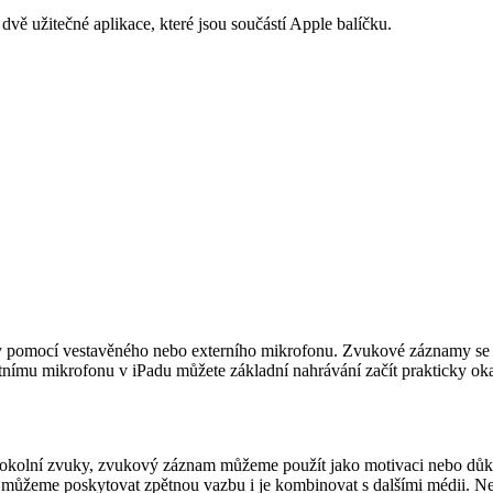
dvě užitečné aplikace, které jsou součástí Apple balíčku.
pomocí vestavěného nebo externího mikrofonu. Zvukové záznamy se daj
tnímu mikrofonu v iPadu můžete základní nahrávání začít prakticky oka
olní zvuky, zvukový záznam můžeme použít jako motivaci nebo důkaz o
ůžeme poskytovat zpětnou vazbu i je kombinovat s dalšími médii. Ne