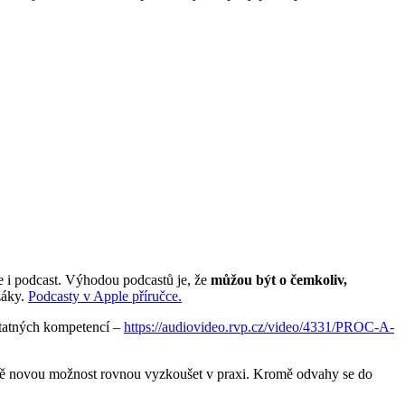
te i podcast. Výhodou podcastů je, že
můžou být o čemkoliv,
 žáky.
Podcasty v Apple příručce.
odstatných kompetencí –
https://audiovideo.rvp.cz/video/4331/PROC-A-
pro mě novou možnost rovnou vyzkoušet v praxi. Kromě odvahy se do