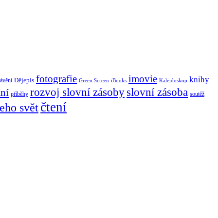
imovie
fotografie
knihy
Dějepis
rávění
Green Screen
iBooks
Kaleidoskop
rozvoj slovní zásoby
slovní zásoba
ní
příběhy
soutěž
čtení
jeho svět