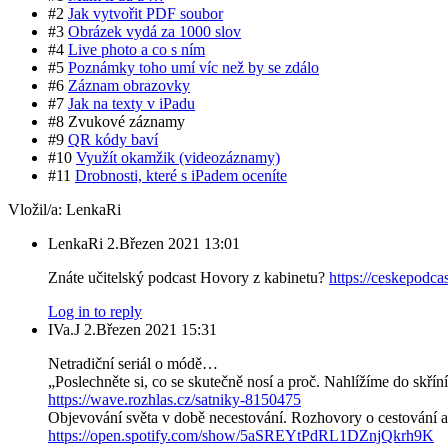
#2
Jak vytvořit
PDF
soubor
#3
Obrázek vydá za 1000 slov
#4
Live photo a co s ním
#5
Poznámky toho umí víc než by se zdálo
#6
Záznam obrazovky
#7
Jak na texty v iPadu
#8 Zvukové záznamy
#9
QR kódy baví
#10
Využít okamžik (videozáznamy)
#11
Drobnosti, které s iPadem oceníte
Vložil/a:
LenkaRi
LenkaRi
2.Březen 2021 13:01
Znáte učitelský podcast Hovory z kabinetu?
https://ceskepodca
Log in to reply
IVa.J
2.Březen 2021 15:31
Netradiční seriál o módě…
„Poslechněte si, co se skutečně nosí a proč. Nahlížíme do skříní
https://wave.rozhlas.cz/satniky-8150475
Objevování světa v době necestování. Rozhovory o cestování a
https://open.spotify.com/show/5aSREYtPdRL1DZnjQkrh9K