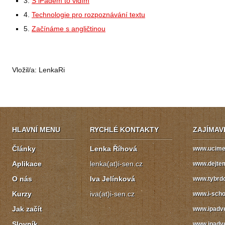
3.
S iPadem to vidím
4.
Technologie pro rozpoznávání textu
5.
Začínáme s angličtinou
Vložil/a:
LenkaRi
HLAVNÍ MENU
RYCHLÉ KONTAKTY
ZAJÍMAV
Články
Lenka Říhová
www.ucime.
Aplikace
lenka(at)i-sen.cz
www.dejte
O nás
Iva Jelínková
www.tybrdo
Kurzy
iva(at)i-sen.cz
www.i-scho
Jak začít
www.ipadv
Slovník
www.ipadve