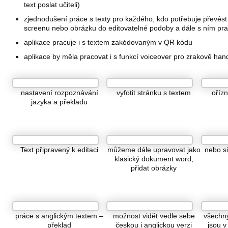
text poslat učiteli)
zjednodušení práce s texty pro každého, kdo potřebuje převést
screenu nebo obrázku do editovatelné podoby a dále s ním pr
aplikace pracuje i s textem zakódovaným v QR kódu
aplikace by měla pracovat i s funkcí voiceover pro zrakově ha
nastavení rozpoznávání
vyfotit stránku s textem
oříz
jazyka a překladu
Text připravený k editaci
můžeme dále upravovat jako
nebo si
klasický dokument word,
přidat obrázky
práce s anglickým textem –
možnost vidět vedle sebe
všechn
překlad
českou i anglickou verzi
jsou v