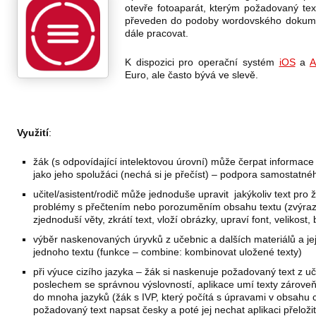
otevře fotoaparát, kterým požadovaný text
převeden do podoby wordovského dokume
dále pracovat.
K dispozici pro operační systém
iOS
a
A
Euro, ale často bývá ve slevě.
Využití
:
žák (s odpovídající intelektovou úrovní) může čerpat informace
jako jeho spolužáci (nechá si je přečíst) – podpora samostatné
učitel/asistent/rodič může jednoduše upravit jakýkoliv text pro 
problémy s přečtením nebo porozuměním obsahu textu (zvýrazn
zjednoduší věty, zkrátí text, vloží obrázky, upraví font, velikost
výběr naskenovaných úryvků z učebnic a dalších materiálů a jej
jednoho textu (funkce – combine: kombinovat uložené texty)
při výuce cizího jazyka – žák si naskenuje požadovaný text z u
poslechem se správnou výslovností, aplikace umí texty zárove
do mnoha jazyků (žák s IVP, který počítá s úpravami v obsahu 
požadovaný text napsat česky a poté jej nechat aplikaci přeložit