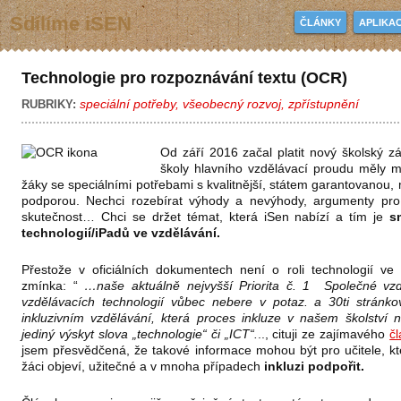
Sdílíme iSEN
ČLÁNKY
APLIKA
Technologie pro rozpoznávání textu (OCR)
speciální potřeby
,
všeobecný rozvoj
,
zpřístupnění
RUBRIKY:
Od září 2016 začal platit nový školský z
školy hlavního vzdělávací proudu měly m
žáky se speciálními potřebami s kvalitnější, státem garantovanou, m
podporou. Nechci rozebírat výhody a nevýhody, argumenty pro 
skutečnost… Chci se držet témat, která iSen nabízí a tím je
s
technologií/iPadů ve vzdělávání.
Přestože v oficiálních dokumentech není o roli technologií ve
zmínka: “
…naše aktuálně nejvyšší Priorita č. 1 Společné vzd
vzdělávacích technologií vůbec nebere v potaz. a 30ti stránko
inkluzivním vzdělávání, která proces inkluze v našem školství 
jediný výskyt slova „technologie“ či „ICT“.
.., cituji ze zajímavého
čl
jsem přesvědčená, že takové informace mohou být pro učitele, kte
žáci objeví, užitečné a v mnoha případech
inkluzi podpořit.