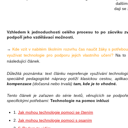
dalšímu
dají se
Vzhledem k jednoduchosti celého procesu to po zácviku z
podpoří jeho vzdělávací možnosti.
→
Kde vzít v nabitém školním rozvrhu čas naučit žáky s potřebo
využívat technologie pro podporu jejich vlastního učení?
Na to 
následující článek.
Důležitá poznámka: text článku nepreferuje využívání technologi
speciálně pedagogické nápravy potíží klasickou cestou, aplik
kompenzace
(dočasná nebo trvalá)
tam, kde je to vhodné.
Tento článek je zařazen do série textů, věnujících se podpoř
specifickými potřebami:
Technologie na pomoc inkluzi
1.
Jak mohou technologie pomoci se čtením
2.
Jak mohou technologie pomoci s psaním