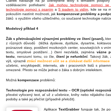
Článek navazuje na již uveřejněné texty s tématem podpory 
vzdělávacími potřebami:
Jak mohou technologie pomoci se 
technologie pomoci s psaním
a
S ipadem to vidím
, kde se na m
pokouším nastínit možnosti, jak
kompenzovat problémy a podpoř
žáků s využitím všeho užitečného, co současné technologie nabíze
Modelový příklad 4
Žák s přetrvávajícími výraznými problémy ve čtení (psaní),
kte
z různých důvodů (těžká dyslexie, dysfázie, dysartrie, koktavost
poúrazové stavy, postižení mozkových center, souvisejících s v
textu, smyslové postižení…) čtení nezvládá, zejména
vázne p
textu
, nerozumí tomu, co čte,
čtení je nefunkční
. Takový žák,
výš, výrazně
ztrácí možnost učit se a získávat další informace
učebnic, encyklopedií, internetu, ale i pracovních listů s píse
omezené. Přesto se může jednat o žáka s dobrým intelektem.
Možná
kompenzace
problémů:
Technologie pro rozpoznávání textu – OCR (optické rozpozná
převést vyfocený text, ať už z učebnice, knihy nebo nějakého čas
podoby a také jej přečíst (případně přeložit).
Aplikace
TextGrabber
funguje tak, že po