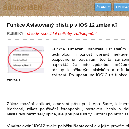
Sdílíme iSEN
ČLÁNKY
APLIKA
Funkce Asistovaný přístup v iOS 12 zmizela?
návody
,
speciální potřeby
,
zpřístupnění
RUBRIKY:
Funkce Omezení nabízela uživatelům m
technologií možnost upravit někte
bezpečnému používání těchto zařízen
napovídá, že tímto způsobem můžeme
přístup k některým aktivitám a mít k
zařízení. Po updatu na iOS12 už funkce
zmizela.
Zákaz mazání aplikací, omezení přístupu k App Store, k intern
hlasitosti, zákaz používání fotoaparátu, nastavení hesla a da
Nastavení nezmizely úplně, ale jsou přesunuty. Pátrání po nich vš
V naistalování iOS12 zvolte položku
Nastavení
a v jejím pravém s