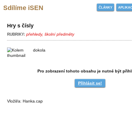
Sdílíme iSEN
ČLÁNKY
APLIKA
Hry s čísly
přehledy
,
školní předměty
RUBRIKY:
Pro zobrazení tohoto obsahu je nutné být přih
Přihlásit se!
Vložil/a:
Hanka.cap