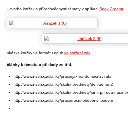
– tvorba knížek s přírodovědnými tématy v aplikaci
Book Creator
ukázka knížky ve formátu epub
ke stažení zde
články k tématu a příklady ze tříd:
http://www.i-sen.cz/clanky/praxe/jak-na-domaci-zvirata
http://www.i-sen.cz/clanky/skolni-predmety/den-zeme-2
http://www.i-sen.cz/clanky/skolni-predmety/jarni-priroda-nase-tr
http://www.i-sen.cz/clanky/praxe/rocni-obdobi-s-ipadem