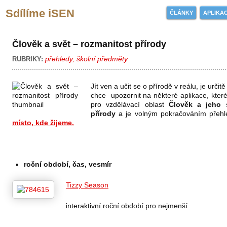
Sdílíme iSEN
ČLÁNKY
APLIKA
Člověk a svět – rozmanitost přírody
přehledy
,
školní předměty
RUBRIKY:
Jít ven a učit se o přírodě v reálu, je určit
chce upozornit na některé aplikace, kter
pro vzdělávací oblast
Člověk a jeho s
přírody
a je volným pokračováním přehl
místo, kde žijeme.
roční období, čas, vesmír
Tizzy Season
interaktivní roční období pro nejmenší