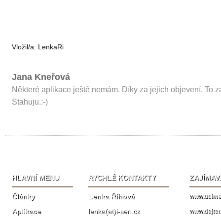
Vložil/a:
LenkaRi
Jana Kneřová
Některé aplikace ještě nemám. Díky za jejich objevení. To 
Stahuju.:-)
HLAVNÍ MENU
RYCHLÉ KONTAKTY
ZAJÍMAV
Články
Lenka Říhová
www.ucime.
Aplikace
lenka(at)i-sen.cz
www.dejte