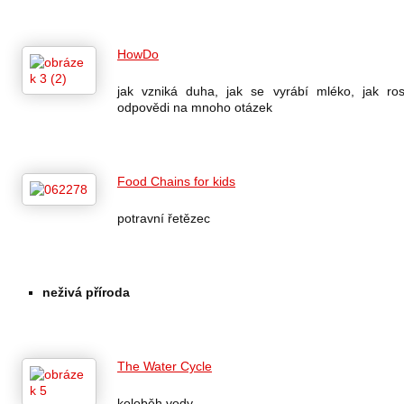
HowDo
jak vzniká duha, jak se vyrábí mléko, jak r
odpovědi na mnoho otázek
Food Chains for kids
potravní řetězec
neživá příroda
The Water Cycle
koloběh vody