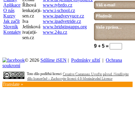
Aplikace
Říhová
www.tybrdo.cz
O nás
lenka(at)i-
www.i-school.cz
Kurzy
sen.cz
www.ipadvevyuce.cz
Jak začít
Iva
www.ipadvetride.cz
Slovník
Jelínková
www.bridgingapps.org
Kontakty
iva(at)i-
www.24u.cz
sen.cz
9 + 5 =
© 2026
Sdílíme iSEN
|
Podmínky užití
|
Ochrana
soukromí
Toto dílo podléhá licenci
Creative Commons Uveďte původ. Neužívejte
dílo komerčně – Zachovejte licenci 4.0 Mezinárodní License
Translate »