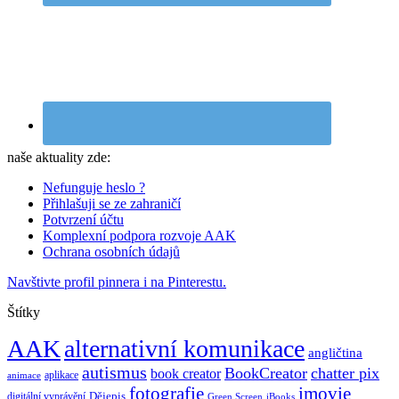
naše aktuality zde:
Nefunguje heslo ?
Přihlašuji se ze zahraničí
Potvrzení účtu
Komplexní podpora rozvoje AAK
Ochrana osobních údajů
Navštivte profil pinnera i na Pinterestu.
Štítky
AAK
alternativní komunikace
angličtina
autismus
BookCreator
chatter pix
book creator
aplikace
animace
imovie
fotografie
Dějepis
digitální vyprávění
Green Screen
iBooks