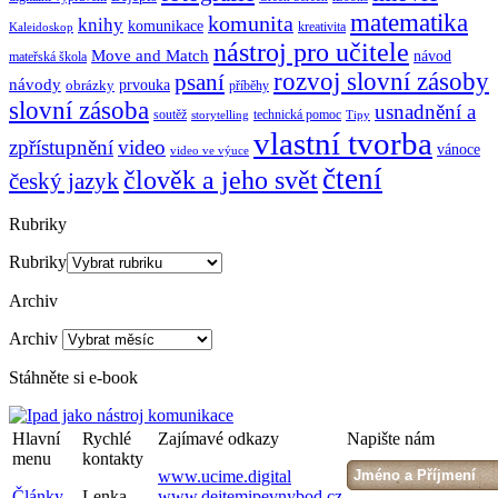
matematika
komunita
knihy
komunikace
kreativita
Kaleidoskop
nástroj pro učitele
Move and Match
návod
mateřská škola
rozvoj slovní zásoby
psaní
návody
obrázky
prvouka
příběhy
slovní zásoba
usnadnění a
soutěž
technická pomoc
storytelling
Tipy
vlastní tvorba
zpřístupnění
video
vánoce
video ve výuce
čtení
člověk a jeho svět
český jazyk
Rubriky
Rubriky
Archiv
Archiv
Stáhněte si e-book
Hlavní
Rychlé
Zajímavé odkazy
Napište nám
menu
kontakty
www.ucime.digital
Články
Lenka
www.dejtemipevnybod.cz