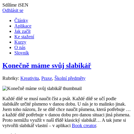
Sdílíme iSEN
Odhlásit se
Články
Aplikace
Jak začít
Ke stažení
Kurzy
O nás
Slovník
Konečně máme svůj slabikář
Rubriky:
Kreativita
,
Praxe
,
Školní předměty
Každé dítě se musí naučit číst a psát. Každé dítě se učí podle
slabikáře určité písmeno v danou dobu. U nás je to malinko jinak.
Jsem toho názoru, že se dítě chce naučit písmena, která potřebuje …
a každé dítě potřebuje v danou dobu pro danou situaci jiná písmena.
Proto nemůžu využít v naší třídě klasický slabikář… A tak jsme si
vytvořili slabikář vlastní – v aplikaci
Book creator
.