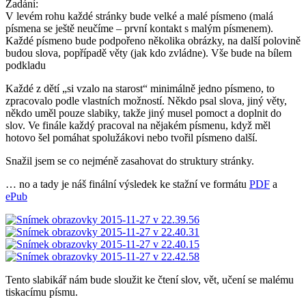
Zadání:
V levém rohu každé stránky bude velké a malé písmeno (malá
písmena se ještě neučíme – první kontakt s malým písmenem).
Každé písmeno bude podpořeno několika obrázky, na další polovině
budou slova, popřípadě věty (jak kdo zvládne). Vše bude na bílem
podkladu
Každé z dětí „si vzalo na starost“ minimálně jedno písmeno, to
zpracovalo podle vlastních možností. Někdo psal slova, jiný věty,
někdo uměl pouze slabiky, takže jiný musel pomoct a doplnit do
slov. Ve finále každý pracoval na nějakém písmenu, když měl
hotovo šel pomáhat spolužákovi nebo tvořil písmeno další.
Snažil jsem se co nejméně zasahovat do struktury stránky.
… no a tady je náš finální výsledek ke stažní ve formátu
PDF
a
ePub
Tento slabikář nám bude sloužit ke čtení slov, vět, učení se malému
tiskacímu písmu.