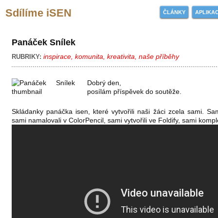
Sdílíme iSEN
ČLÁNKY
APLIKA
Panáček Snílek
inspirace
,
komunita
,
kreativita
,
naše příběhy
RUBRIKY:
Dobrý den,
posílám příspěvek do soutěže.
Skládanky panáčka isen, které vytvořili naši žáci zcela sami. Sa
sami namalovali v ColorPencil, sami vytvořili ve Foldify, sami kompl