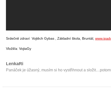
Srdečně zdraví Vojtěch Gybas , Základní škola, Bruntál,
www.ipad
Vložil/a:
VojtaGy
LenkaRi
Panáček je úžasný, musím si ho vystřihnout a složit…potom 