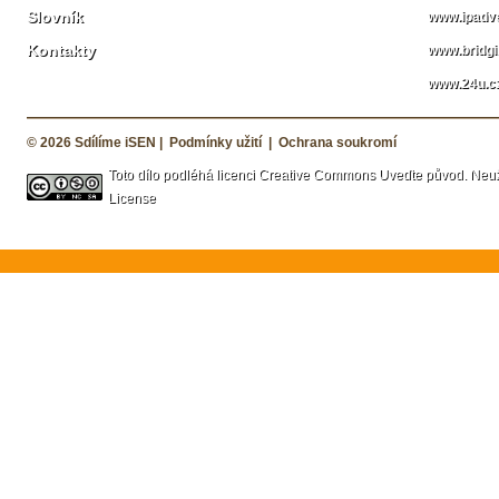
Slovník
www.ipadve
Kontakty
www.bridgi
www.24u.c
© 2026
Sdílíme iSEN
|
Podmínky užití
|
Ochrana soukromí
Toto dílo podléhá licenci
Creative Commons Uveďte původ. Neužív
License