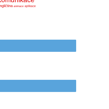
ngličtina
aplikace
animace