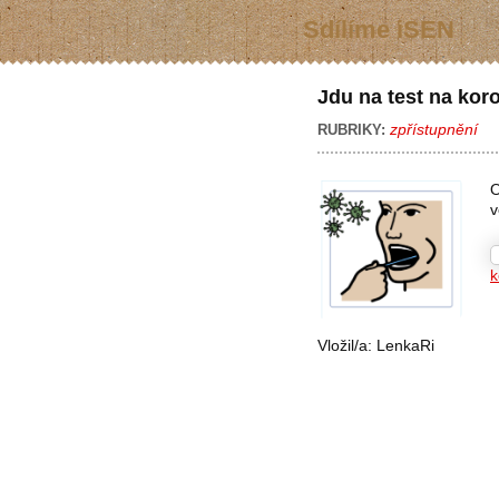
Sdílíme iSEN
Jdu na test na kor
zpřístupnění
RUBRIKY:
O
v
k
Vložil/a:
LenkaRi