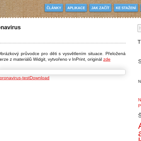
ČLÁNKY
APLIKACE
JAK ZAČÍT
KE STAŽENÍ
onavirus
T
brázkový průvodce pro děti s vysvětlením situace. Přeložená
erze z materiálů Widgit, vytvořeno v InPrint, originál
zde
S
oronavirus-test
Download
n
N
P
Š