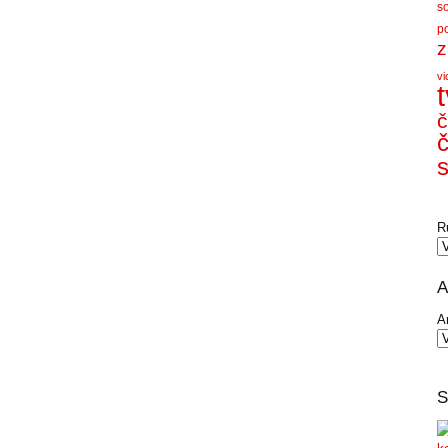
s
p
z
vi
č
č
s
R
A
A
S