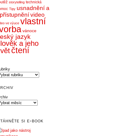
outěž
technická
storytelling
usnadnění a
omoc
Tipy
přístupnění
video
vlastní
deo ve výuce
tvorba
vánoce
eský jazyk
lověk a jeho
čtení
vět
ubriky
rchiv
rchiv
táhněte si e-book