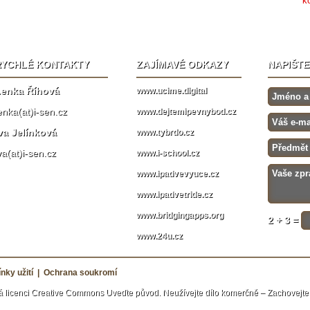
RYCHLÉ KONTAKTY
ZAJÍMAVÉ ODKAZY
NAPIŠT
enka Říhová
www.ucime.digital
enka(at)i-sen.cz
www.dejtemipevnybod.cz
va Jelínková
www.tybrdo.cz
va(at)i-sen.cz
www.i-school.cz
www.ipadvevyuce.cz
www.ipadvetride.cz
www.bridgingapps.org
2 + 3 =
www.24u.cz
nky užití
|
Ochrana soukromí
á licenci
Creative Commons Uveďte původ. Neužívejte dílo komerčně – Zachovejte 