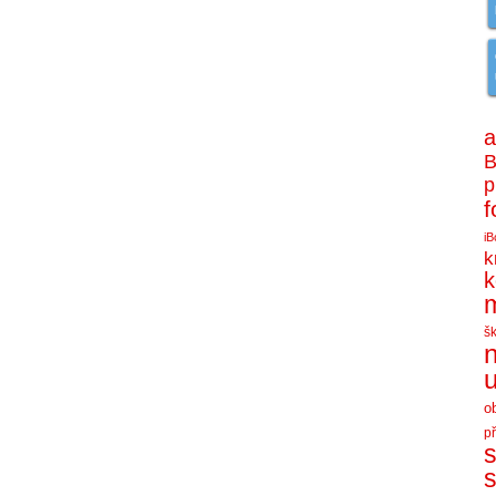
a
B
p
f
iB
k
k
š
n
u
o
p
s
s