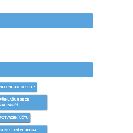
NEFUNGUJE HESLO ?
PŘIHLAŠUJI SE ZE
ZAHRANIČÍ
POTVRZENÍ ÚČTU
KOMPLEXNÍ PODPORA