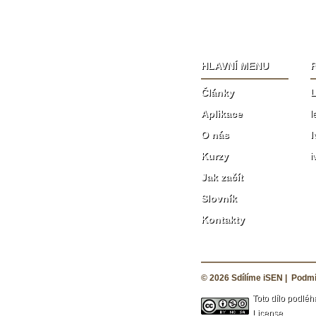
HLAVNÍ MENU
Články
L
Aplikace
l
O nás
I
Kurzy
i
Jak začít
Slovník
Kontakty
© 2026
Sdílíme iSEN
|
Podmí
Toto dílo podléh
License