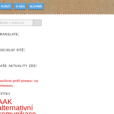
KURZY
O NÁS
SLOVNÍK
ranslate:
ociální sítě:
aše aktuality zde:
avštivte profil pinnera i na
interestu.
títky
AAK
alternativní
komunikace