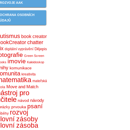
ROZVOJE AAK
OCHRANA OSOBNÍCH
ÚDAJŮ
utismus
book creator
ookCreator
chatter
ix
Dějepis
digitální vyprávění
otografie
Green Screen
imovie
ooks
Kaleidoskop
nihy
komunikace
omunita
kreativita
matematika
mateřská
Move and Match
kola
ástroj pro
čitele
návody
návod
psaní
prvouka
brázky
rozvoj
říběhy
lovní zásoby
lovní zásoba