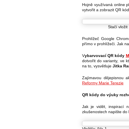
Hojně využívaná online 
vytvořit a zobrazit QR k
Stačí vloži
Prohlížeč Google Chrom
přímo v prohlížeči. Jak n
V
ybarvovací QR kódy
M
dotvořit do varianty, ve 
na to, vysvětluje
Jitka R
Zajímavou dějepisnou ak
Reformy Marie Terezie
QR kódy do výuky rozh
Jak je vidět, inspirací
zkušenostech napište do
Vložil/a:
IVa.J