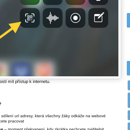
stí mít přístup k internetu.
?
 sdílení url adresy, která všechny žáky odkáže na webové
hcete pracovat
ce
– moment překvapení, kdy zkrátka nechcete zviditelnit