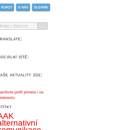
KURZY
O NÁS
SLOVNÍK
ranslate:
ociální sítě:
aše aktuality zde:
avštivte profil pinnera i na
interestu.
títky
AAK
alternativní
komunikace