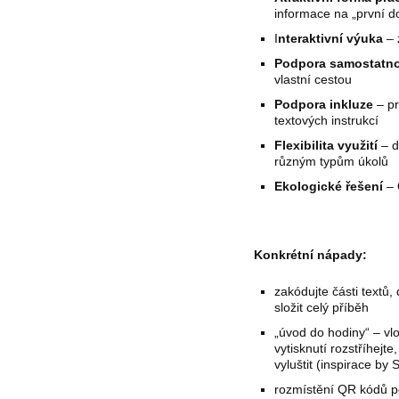
informace na „první d
I
nteraktivní výuka
– 
Podpora samostatno
vlastní cestou
Podpora inkluze
– pr
textových instrukcí
Flexibilita využití
– d
různým typům úkolů
Ekologické řešení
– 
Konkrétní nápady:
zakódujte části textů
složit celý příběh
„úvod do hodiny“ – vl
vytisknutí rozstříhej
vyluštit (inspirace by
rozmístění QR kódů po