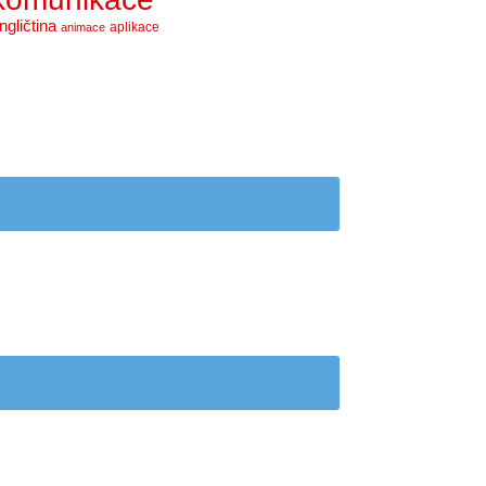
ngličtina
aplikace
animace