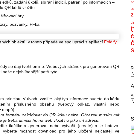
ledků, zadání úkolů, sbírání indicií, pátrání po informacích –
s
 do QR kódů vložíte
p
z
šifrovací hry
vi
kazy, pozvánky, PFka
č
č
ných objektů, v tomto případě ve spolupráci s aplikací
Foldify
s
kódy se dají tvořit online. Webových stránek pro generování QR
R
 naše nejoblíbenější patří tyto:
A
A
ém principu. V úvodu zvolíte jaký typ informace budete do kódu
ožením příslušného obsahu (webový odkaz, vlastní nebo
v mapě).
kém formátu zakódovat do QR kódu nelze. Obrázek musím mít
S
 je třeba umístit ho na web vložit ho jako url adresu.
íte tlačítkem generovat nebo vytvořit (create) a je hotovo.
t vyberte možnost download pro jeho uložení nejčastěji ve