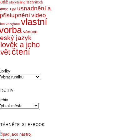
outěž
technická
storytelling
usnadnění a
omoc
Tipy
přístupnění
video
vlastní
deo ve výuce
tvorba
vánoce
eský jazyk
lověk a jeho
čtení
vět
ubriky
rchiv
rchiv
táhněte si e-book