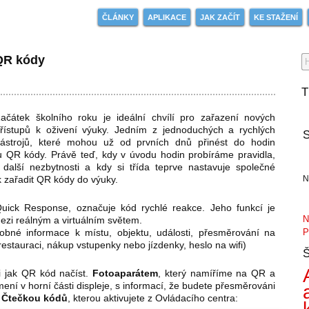
ČLÁNKY
APLIKACE
JAK ZAČÍT
KE STAŽENÍ
 QR kódy
T
ačátek školního roku je ideální chvílí pro zařazení nových
řístupů k oživení výuky. Jedním z jednoduchých a rychlých
S
ástrojů, které mohou už od prvních dnů přinést do hodin
sou QR kódy. Právě teď, kdy v úvodu hodin probíráme pravidla,
další nezbytnosti a kdy si třída teprve nastavuje společné
n
 zařadit QR kódy do výuky.
Quick Response, označuje kód rychlé reakce. Jeho funkcí je
N
ezi reálným a virtuálním světem.
robné informace k místu, objektu, události, přesměrování na
P
restauraci, nákup vstupenky nebo jízdenky, heslo na wifi)
Š
i jak QR kód načíst.
Fotoaparátem
, který namíříme na QR a
ení v horní části displeje, s informací, že budete přesměrováni
o
Čtečkou kódů
, kterou aktivujete z Ovládacího centra: