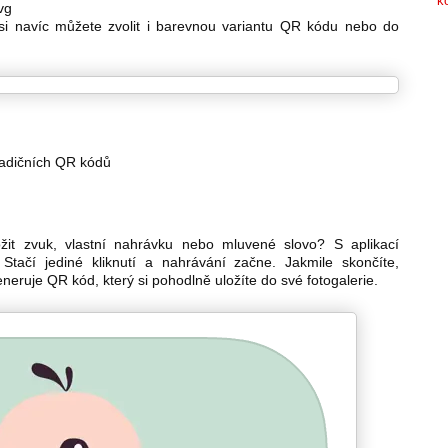
vg
si navíc můžete zvolit i barevnou variantu QR kódu nebo do
tradičních QR kódů
it zvuk, vlastní nahrávku nebo mluvené slovo? S aplikací
Stačí jediné kliknutí a nahrávání začne. Jakmile skončíte,
neruje QR kód, který si pohodlně uložíte do své fotogalerie.