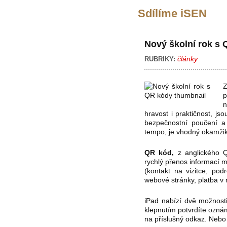
Sdílíme iSEN
Nový školní rok s
články
RUBRIKY:
Z
p
n
hravost i praktičnost, j
bezpečnostní poučení a 
tempo, je vhodný okamžik
QR kód,
z anglického 
rychlý přenos informací m
(kontakt na vizitce, pod
webové stránky, platba v 
iPad nabízí dvě možnost
klepnutím potvrdíte oznám
na příslušný odkaz. Neb