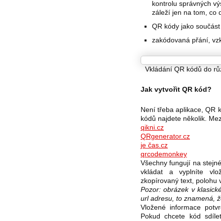
kontrolu správných výs
záleží jen na tom, co
QR kódy jako součást 
zakódovaná přání, vz
Vkládání QR kódů do růz
Jak vytvořit QR kód?
Není třeba aplikace, QR 
kódů najdete několik. Mezi
qikni.cz
QRgenerator.cz
je čas.cz
qrcodemonkey
Všechny fungují na stejn
vkládat a vyplníte vl
zkopírovaný text, polohu 
Pozor: obrázek v klasic
url adresu, to znamená, že
Vložené informace potvrd
Pokud chcete kód sdíle