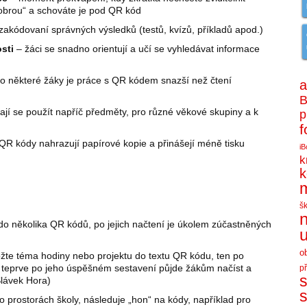
obrou“ a schováte je pod QR kód
zakódovaní správných výsledků (testů, kvízů, příkladů apod.)
sti
– žáci se snadno orientují a učí se vyhledávat informace
o některé žáky je práce s QR kódem snazší než čtení
a
B
ají se použít napříč předměty, pro různé věkové skupiny a k
p
f
QR kódy nahrazují papírové kopie a přinášejí méně tisku
iB
k
k
š
n
, do několika QR kódů, po jejich načtení je úkolem zúčastněných
u
o
ožte téma hodiny nebo projektu do textu QR kódu, ten po
te, teprve po jeho úspěšném sestavení půjde žákům načíst a
p
s
 Slávek Hora)
s
 prostorách školy, následuje „hon“ na kódy, například pro