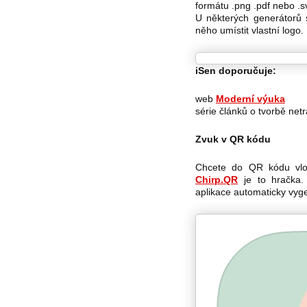
formátu .png .pdf nebo .s
U některých generátorů 
něho umístit vlastní logo.
iSen doporučuje:
web
Moderní výuka
série článků o tvorbě ne
Zvuk v QR kódu
Chcete do QR kódu vlož
Chirp.QR
je to hračka. 
aplikace automaticky vyge