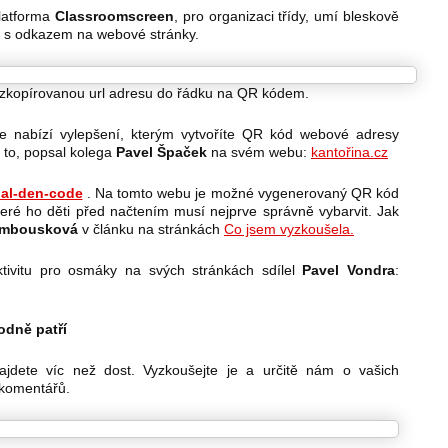
platforma
Classroomscreen
, pro organizaci třídy, umí bleskově
ód s odkazem na webové stránky.
t zkopírovanou url adresu do řádku na QR kódem.
e nabízí vylepšení, kterým vytvoříte QR kód webové adresy
a to, popsal kolega
Pavel Špaček
na svém webu:
kantořina.cz
al-den-code
. Na tomto webu je možné vygenerovaný QR kód
které ho děti před načtením musí nejprve správně vybarvit. Jak
ambousková
v článku na stránkách
Co jsem vyzkoušela.
tivitu pro osmáky na svých stránkách sdílel
Pavel Vondra
:
odně patří
 najdete víc než dost. Vyzkoušejte je a určitě nám o vašich
 komentářů.