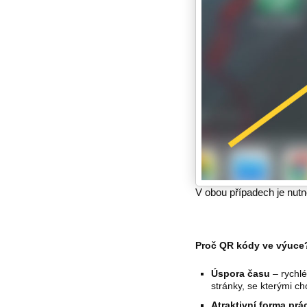
V obou případech je nutno
Proč QR kódy ve výuce
Úspora času
– rychlé
stránky, se kterými c
Atraktivní forma prá