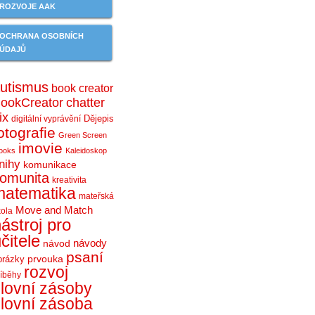
ROZVOJE AAK
OCHRANA OSOBNÍCH
ÚDAJŮ
utismus
book creator
ookCreator
chatter
ix
Dějepis
digitální vyprávění
otografie
Green Screen
imovie
ooks
Kaleidoskop
nihy
komunikace
omunita
kreativita
matematika
mateřská
Move and Match
kola
ástroj pro
čitele
návody
návod
psaní
prvouka
brázky
rozvoj
říběhy
lovní zásoby
lovní zásoba