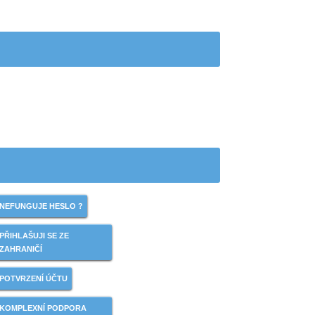
NEFUNGUJE HESLO ?
PŘIHLAŠUJI SE ZE
ZAHRANIČÍ
POTVRZENÍ ÚČTU
KOMPLEXNÍ PODPORA